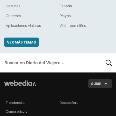
Destinos
España
Cruceros
Playas
Aplicaciones viajeras
Viajar con niños
VER MÁS TEMAS
BUSC
SUBIR
Trendencias
Decoesfera
Compradiccion