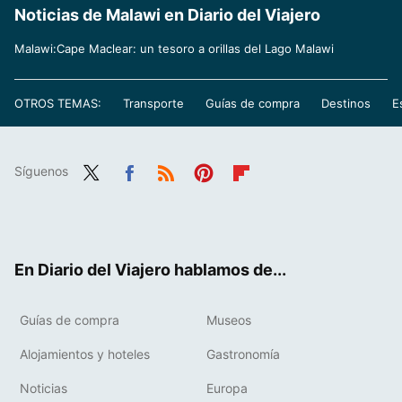
Noticias de Malawi en Diario del Viajero
Malawi:Cape Maclear: un tesoro a orillas del Lago Malawi
OTROS TEMAS:
Transporte
Guías de compra
Destinos
E
Síguenos
Twit
Fac
RSS
Pint
Flip
ter
ebo
eres
boa
ok
t
rd
En Diario del Viajero hablamos de...
Guías de compra
Museos
Alojamientos y hoteles
Gastronomía
Noticias
Europa