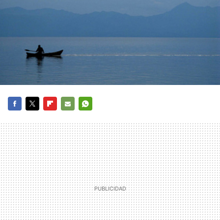
FACEBOOK
TWITTER
FLIPBOARD
E-
WHATSAPP
MAIL