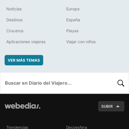
Noticias
Europa
Destinos
España
Cruceros
Playas
Aplicaciones viajeras
Viajar con niños
VER MÁS TEMAS
BUSC
SUBIR
Trendencias
Decoesfera