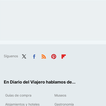
Síguenos
Twit
Fac
RSS
Pint
Flip
ter
ebo
eres
boa
ok
t
rd
En Diario del Viajero hablamos de...
Guías de compra
Museos
Alojamientos y hoteles
Gastronomía