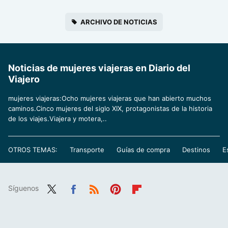
ARCHIVO DE NOTICIAS
Noticias de mujeres viajeras en Diario del
Viajero
mujeres viajeras:Ocho mujeres viajeras que han abierto muchos
caminos.Cinco mujeres del siglo XIX, protagonistas de la historia
de los viajes.Viajera y motera,..
OTROS TEMAS:
Transporte
Guías de compra
Destinos
E
Síguenos
Twit
Fac
RSS
Pint
Flip
ter
ebo
eres
boa