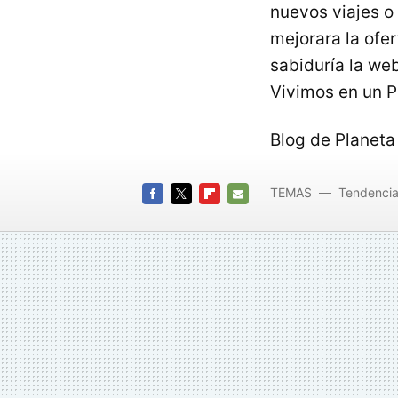
nuevos viajes o 
mejorara la ofe
sabiduría la web
Vivimos en un Pl
Blog de Planeta 
TEMAS
Tendenci
FACEBOOK
TWITTER
FLIPBOARD
E-
MAIL