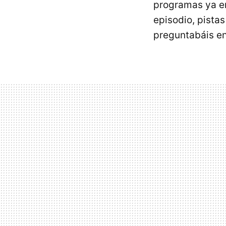
programas ya em
episodio, pista
preguntabáis en