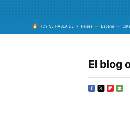
HOY SE HABLA DE
Países
España
Cat
El blog 
FACEBOOK
TWITTER
FLIPBOARD
E-
MAIL