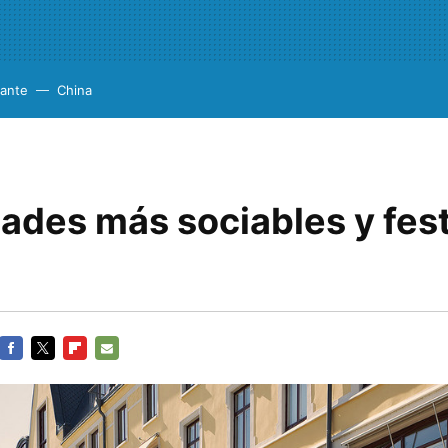
cante
China
ades más sociables y fest
FACEBOOK
TWITTER
FLIPBOARD
E-
MAIL