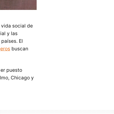
 vida social de
al y las
países. El
jeros
buscan
mer puesto
olmo, Chicago y