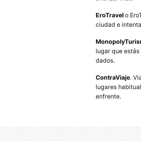
EroTravel
o Ero
ciudad e intenta
MonopolyTuri
lugar que estás 
dados.
ContraViaje
. V
lugares habitual
enfrente.