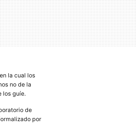
n la cual los
enos no de la
 los guíe.
boratorio de
formalizado por