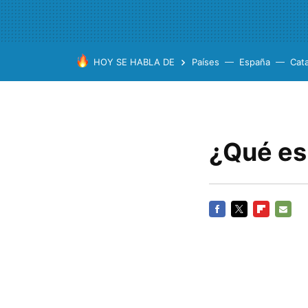
HOY SE HABLA DE
Países
España
Cat
¿Qué es
FACEBOOK
TWITTER
FLIPBOARD
E-
MAIL