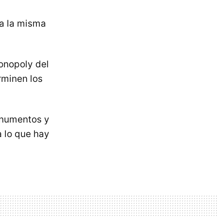
 a la misma
Monopoly del
rminen los
onumentos y
a lo que hay