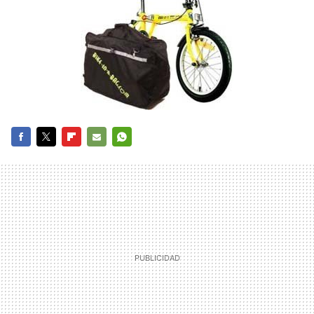
FACEBOOK
TWITTER
FLIPBOARD
E-
WHATSAPP
MAIL