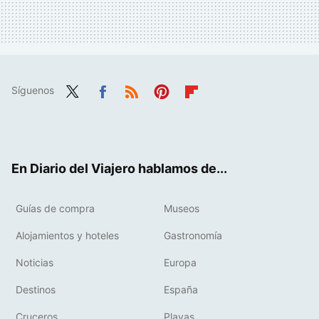
Síguenos
Twit
Fac
RSS
Pint
Flip
ter
ebo
eres
boa
ok
t
rd
En Diario del Viajero hablamos de...
Guías de compra
Museos
Alojamientos y hoteles
Gastronomía
Noticias
Europa
Destinos
España
Cruceros
Playas