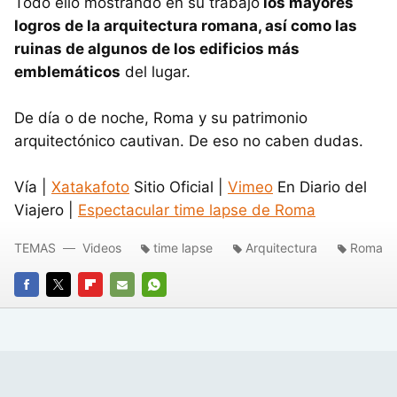
Todo ello mostrando en su trabajo
los mayores
logros de la arquitectura romana, así como las
ruinas de algunos de los edificios más
emblemáticos
del lugar.
De día o de noche, Roma y su patrimonio
arquitectónico cautivan. De eso no caben dudas.
Vía |
Xatakafoto
Sitio Oficial |
Vimeo
En Diario del
Viajero |
Espectacular time lapse de Roma
TEMAS
Videos
time lapse
Arquitectura
Roma
FACEBOOK
TWITTER
FLIPBOARD
E-
WHATSAPP
MAIL