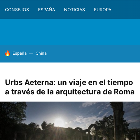
CONSEJOS
ESPAÑA
NOTICIAS
EUROPA
HOY SE HABLA DE
España
China
Urbs Aeterna: un viaje en el tiempo
a través de la arquitectura de Roma