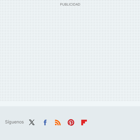
Síguenos
Twit
Fac
RSS
Pint
Flip