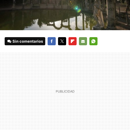
Sin comentarios
FACEBOOK
TWITTER
FLIPBOARD
E-
WHATSAPP
MAIL