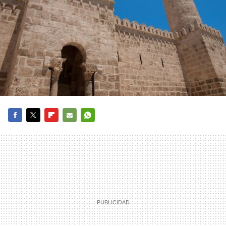
FACEBOOK
TWITTER
FLIPBOARD
E-
WHATSAPP
MAIL