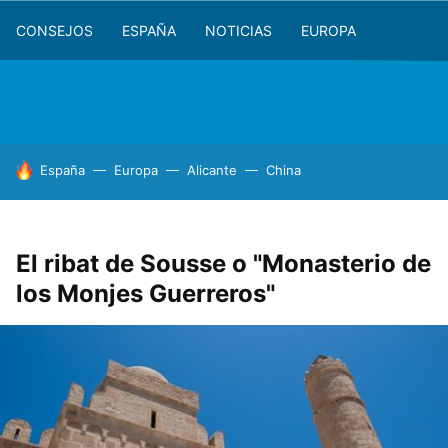
CONSEJOS
ESPAÑA
NOTICIAS
EUROPA
HOY SE HABLA DE
España
Europa
Alicante
China
El ribat de Sousse o "Monasterio de
los Monjes Guerreros"