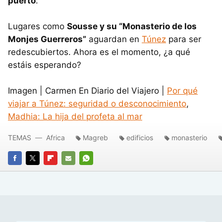
puerto
.
Lugares como
Sousse y su “Monasterio de los
Monjes Guerreros”
aguardan en
Túnez
para ser
redescubiertos. Ahora es el momento, ¿a qué
estáis esperando?
Imagen | Carmen En Diario del Viajero |
Por qué
viajar a Túnez: seguridad o desconocimiento
,
Madhia: La hija del profeta al mar
TEMAS
Africa
Magreb
edificios
monasterio
FACEBOOK
TWITTER
FLIPBOARD
E-
WHATSAPP
MAIL