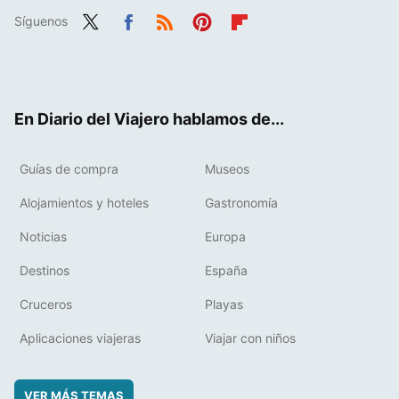
Síguenos
Twit
Fac
RSS
Pint
Flip
ter
ebo
eres
boa
ok
t
rd
En Diario del Viajero hablamos de...
Guías de compra
Museos
Alojamientos y hoteles
Gastronomía
Noticias
Europa
Destinos
España
Cruceros
Playas
Aplicaciones viajeras
Viajar con niños
VER MÁS TEMAS