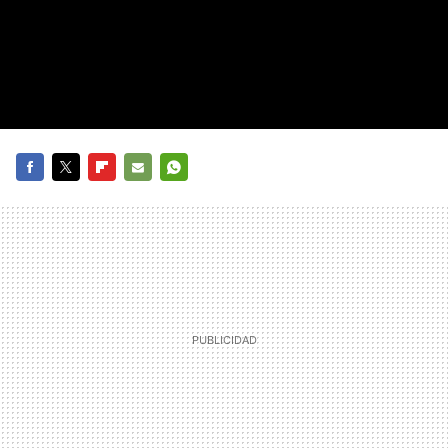
FACEBOOK
TWITTER
FLIPBOARD
E-
WHATSAPP
MAIL