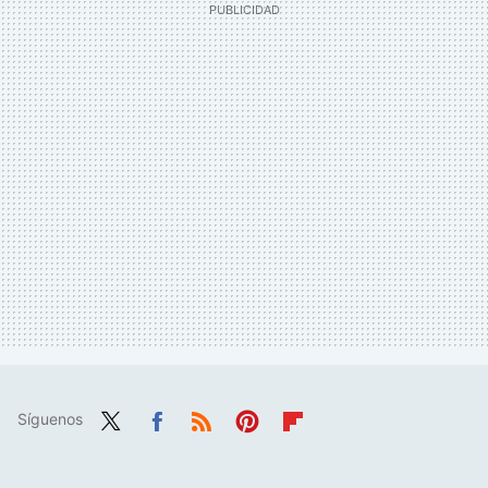
Síguenos
Twit
Fac
RSS
Pint
Flip
ter
ebo
eres
boa