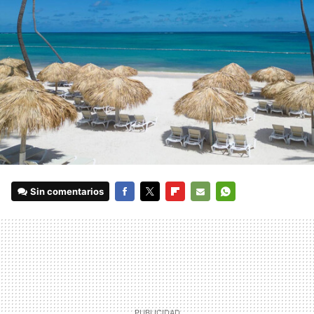
Sin comentarios
FACEBOOK
TWITTER
FLIPBOARD
E-
WHATSAPP
MAIL