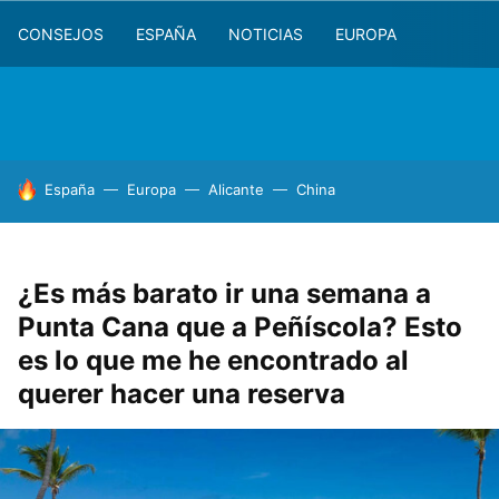
CONSEJOS
ESPAÑA
NOTICIAS
EUROPA
HOY SE HABLA DE
España
Europa
Alicante
China
¿Es más barato ir una semana a
Punta Cana que a Peñíscola? Esto
es lo que me he encontrado al
querer hacer una reserva