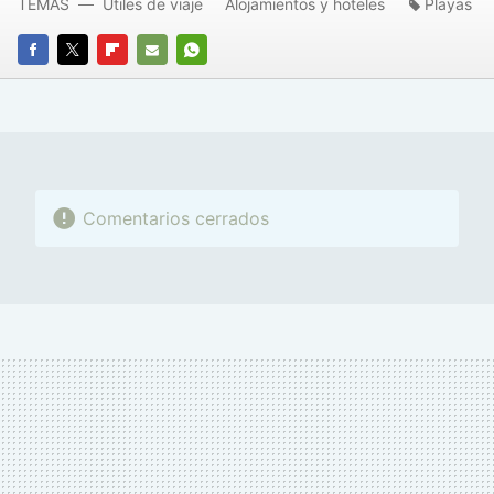
TEMAS
Útiles de viaje
Alojamientos y hoteles
Playas
FACEBOOK
TWITTER
FLIPBOARD
E-
WHATSAPP
MAIL
Comentarios cerrados