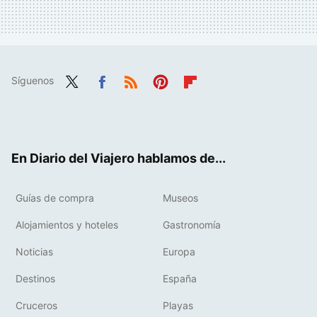
Síguenos
Twit
Fac
RSS
Pint
Flip
ter
ebo
eres
boa
ok
t
rd
En Diario del Viajero hablamos de...
Guías de compra
Museos
Alojamientos y hoteles
Gastronomía
Noticias
Europa
Destinos
España
Cruceros
Playas