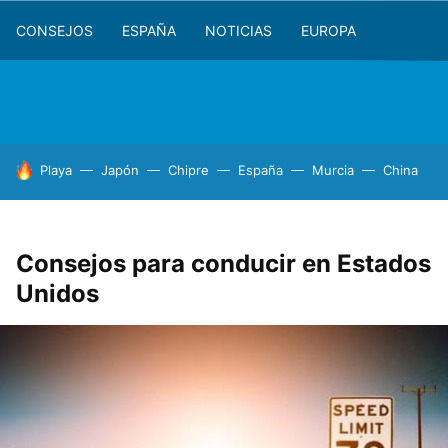
CONSEJOS
ESPAÑA
NOTICIAS
EUROPA
HOY SE HABLA DE
Playa
Japón
Chipre
España
Murcia
China
Consejos para conducir en Estados
Unidos