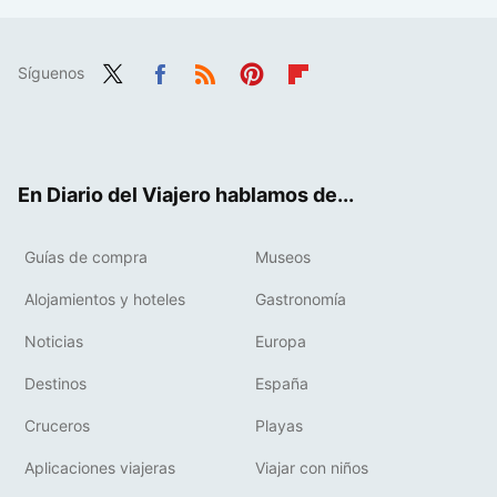
Síguenos
Twit
Fac
RSS
Pint
Flip
ter
ebo
eres
boa
ok
t
rd
En Diario del Viajero hablamos de...
Guías de compra
Museos
Alojamientos y hoteles
Gastronomía
Noticias
Europa
Destinos
España
Cruceros
Playas
Aplicaciones viajeras
Viajar con niños