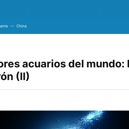
cante
China
res acuarios del mundo: l
ón (II)