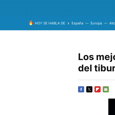
HOY SE HABLA DE
España
Europa
Ali
Los mejo
del tibur
FACEBOOK
TWITTER
FLIPBOARD
E-
MAIL