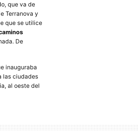
do, que va de
de Terranova y
e que se utilice
 caminos
inada. De
que inauguraba
a las ciudades
, al oeste del