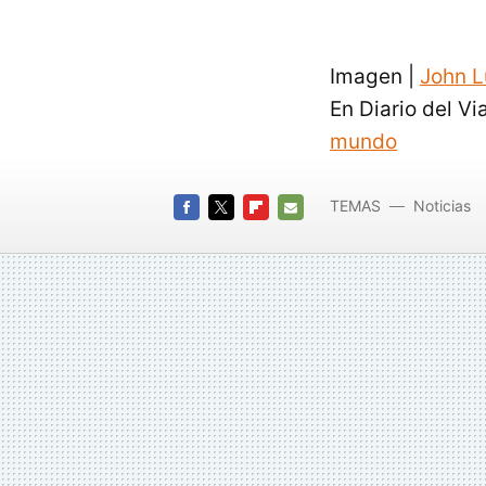
Imagen |
John L
En Diario del Vi
mundo
TEMAS
Noticias
FACEBOOK
TWITTER
FLIPBOARD
E-
MAIL