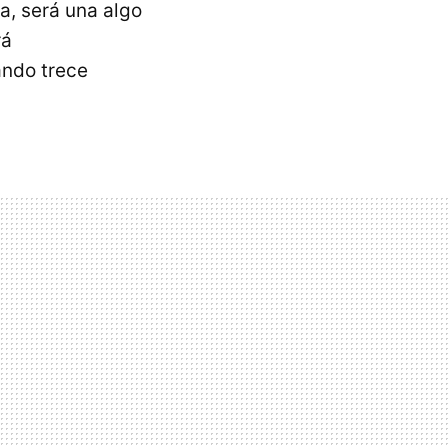
a, será una algo
rá
ando trece