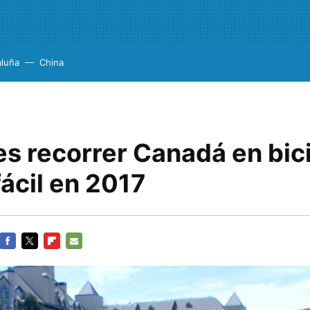
aluña
China
es recorrer Canadá en bici
fácil en 2017
FACEBOOK
TWITTER
FLIPBOARD
E-
MAIL