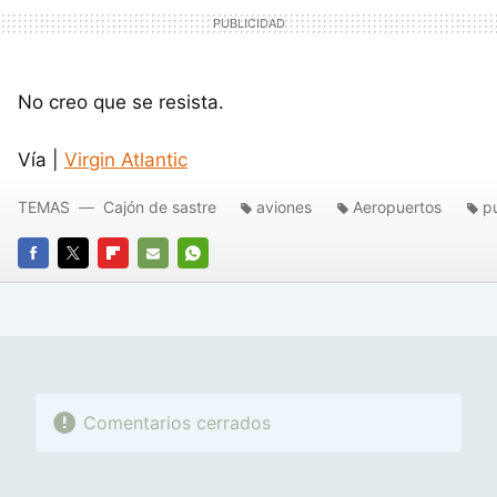
No creo que se resista.
Vía |
Virgin Atlantic
TEMAS
Cajón de sastre
aviones
Aeropuertos
p
FACEBOOK
TWITTER
FLIPBOARD
E-
WHATSAPP
MAIL
Comentarios cerrados