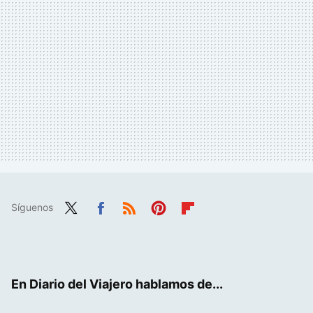
Síguenos
Twit
Fac
RSS
Pint
Flip
ter
ebo
eres
boa
ok
t
rd
En Diario del Viajero hablamos de...