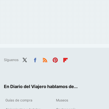
Síguenos
Twit
Fac
RSS
Pint
Flip
ter
ebo
eres
boa
ok
t
rd
En Diario del Viajero hablamos de...
Guías de compra
Museos