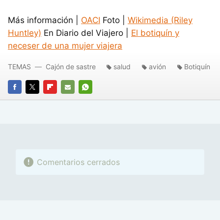
Más información |
OACI
Foto |
Wikimedia (Riley
Huntley)
En Diario del Viajero |
El botiquín y
neceser de una mujer viajera
TEMAS
Cajón de sastre
salud
avión
Botiquín
FACEBOOK
TWITTER
FLIPBOARD
E-
WHATSAPP
MAIL
Comentarios cerrados