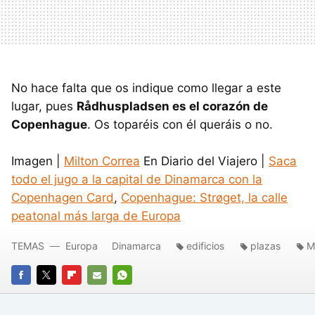
No hace falta que os indique como llegar a este
lugar, pues
Rådhuspladsen es el corazón de
Copenhague
. Os toparéis con él queráis o no.
Imagen |
Milton Correa
En Diario del Viajero |
Saca
todo el jugo a la capital de Dinamarca con la
Copenhagen Card
,
Copenhague: Strøget, la calle
peatonal más larga de Europa
TEMAS
Europa
Dinamarca
edificios
plazas
M
FACEBOOK
TWITTER
FLIPBOARD
E-
WHATSAPP
MAIL