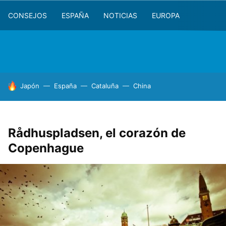
CONSEJOS
ESPAÑA
NOTICIAS
EUROPA
HOY SE HABLA DE
Japón
España
Cataluña
China
Rådhuspladsen, el corazón de
Copenhague