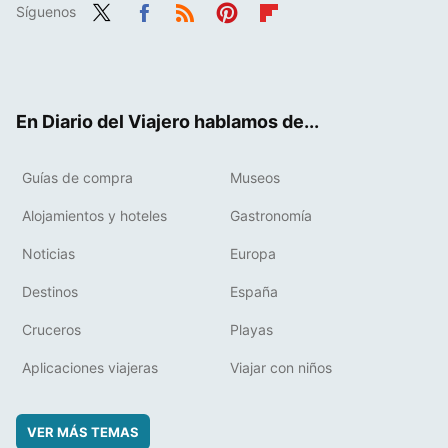
Síguenos
Twit
Fac
RSS
Pint
Flip
ter
ebo
eres
boa
ok
t
rd
En Diario del Viajero hablamos de...
Guías de compra
Museos
Alojamientos y hoteles
Gastronomía
Noticias
Europa
Destinos
España
Cruceros
Playas
Aplicaciones viajeras
Viajar con niños
VER MÁS TEMAS