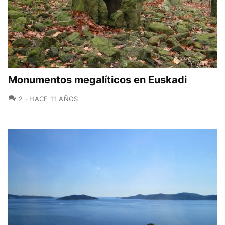
Monumentos megalíticos en Euskadi
COMENTARIOS
2
HACE 11 AÑOS