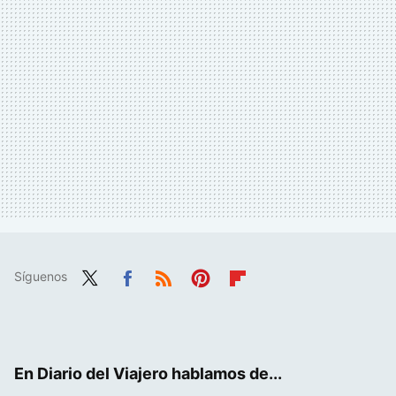
Síguenos
Twit
Fac
RSS
Pint
Flip
ter
ebo
eres
boa
ok
t
rd
En Diario del Viajero hablamos de...