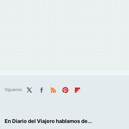
Síguenos
Twit
Fac
RSS
Pint
Flip
ter
ebo
eres
boa
ok
t
rd
En Diario del Viajero hablamos de...