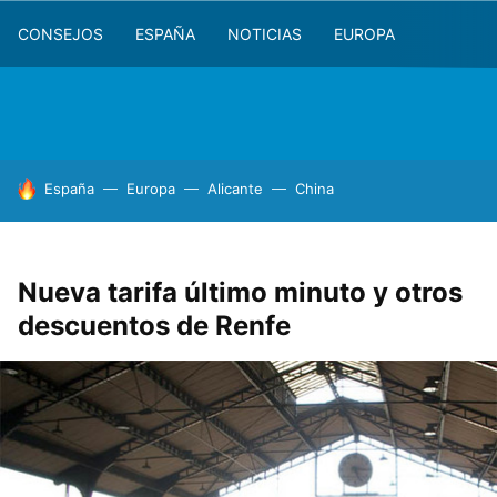
CONSEJOS
ESPAÑA
NOTICIAS
EUROPA
HOY SE HABLA DE
España
Europa
Alicante
China
Nueva tarifa último minuto y otros
descuentos de Renfe