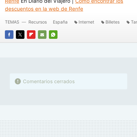
Renfe
En Diario del Viajero |
Cómo encontrar los
descuentos en la web de Renfe
TEMAS
Recursos
España
Internet
Billetes
Tar
FACEBOOK
TWITTER
FLIPBOARD
E-
WHATSAPP
MAIL
Comentarios cerrados