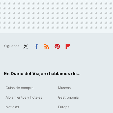
Síguenos
Twit
Fac
RSS
Pint
Flip
ter
ebo
eres
boa
ok
t
rd
En Diario del Viajero hablamos de...
Guías de compra
Museos
Alojamientos y hoteles
Gastronomía
Noticias
Europa