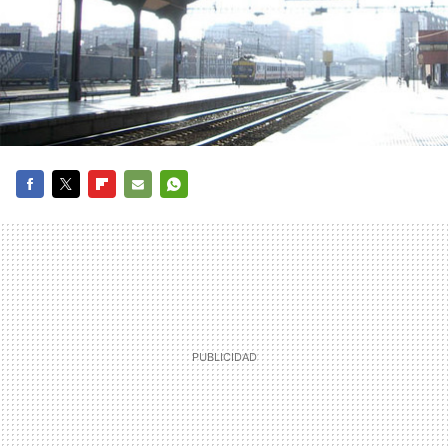
FACEBOOK
TWITTER
FLIPBOARD
E-
WHATSAPP
MAIL