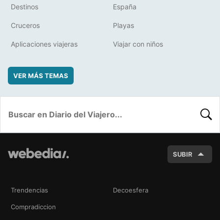
Destinos
España
Cruceros
Playas
Aplicaciones viajeras
Viajar con niños
VER MÁS TEMAS
BUSC
SUBIR
Trendencias
Decoesfera
Compradiccion