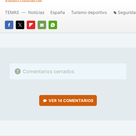
TEMAS
Noticias
España
Turismo deportivo
Segurid
FACEBOOK
TWITTER
FLIPBOARD
E-
WHATSAPP
MAIL
Comentarios cerrados
VER
14 COMENTARIOS