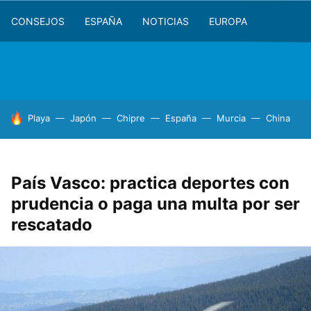
CONSEJOS
ESPAÑA
NOTICIAS
EUROPA
HOY SE HABLA DE
Playa
Japón
Chipre
España
Murcia
China
País Vasco: practica deportes con
prudencia o paga una multa por ser
rescatado