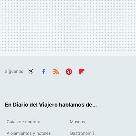
Síguenos
Twit
Fac
RSS
Pint
Flip
ter
ebo
eres
boa
ok
t
rd
En Diario del Viajero hablamos de...
Guías de compra
Museos
Alojamientos y hoteles
Gastronomía