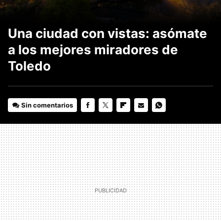
Una ciudad con vistas: asómate
a los mejores miradores de
Toledo
Sin comentarios
FACEBOOK
TWITTER
FLIPBOARD
E-
WHATSAPP
MAIL