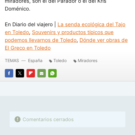
miradores, son el del Parador o el del Kris
Doménico.
En Diario del viajero |
La senda ecológica del Tajo
en Toledo
,
Souvenirs y productos típicos que
podemos llevarnos de Toledo
,
Dónde ver obras de
El Greco en Toledo
TEMAS
España
Toledo
Miradores
FACEBOOK
TWITTER
FLIPBOARD
E-
WHATSAPP
MAIL
Comentarios cerrados