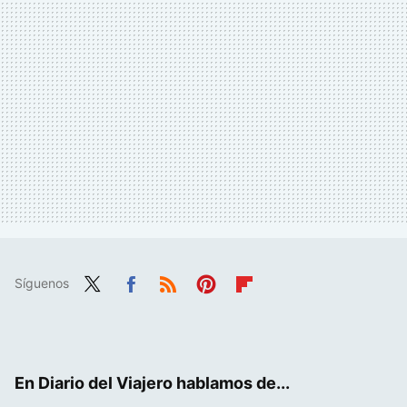
Síguenos
Twit
Fac
RSS
Pint
Flip
ter
ebo
eres
boa
ok
t
rd
En Diario del Viajero hablamos de...