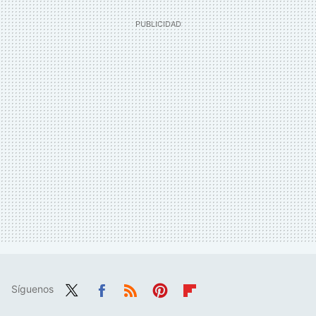
Síguenos
Twit
Fac
RSS
Pint
Flip