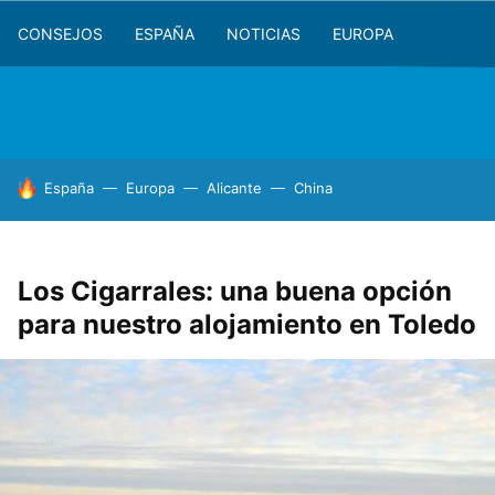
CONSEJOS
ESPAÑA
NOTICIAS
EUROPA
HOY SE HABLA DE
España
Europa
Alicante
China
Los Cigarrales: una buena opción
para nuestro alojamiento en Toledo