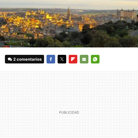
2 comentarios
FACEBOOK
TWITTER
FLIPBOARD
E-
WHATSAPP
MAIL