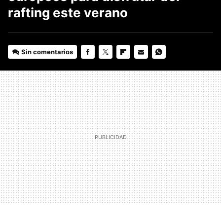
rafting este verano
Sin comentarios
FACEBOOK
TWITTER
FLIPBOARD
E-
WHATSAPP
MAIL