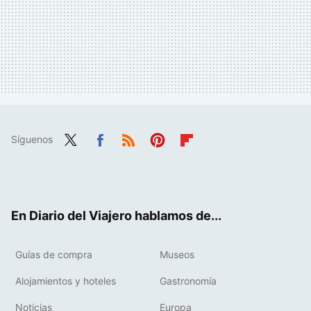
Síguenos
Twit
Fac
RSS
Pint
Flip
ter
ebo
eres
boa
ok
t
rd
En Diario del Viajero hablamos de...
Guías de compra
Museos
Alojamientos y hoteles
Gastronomía
Noticias
Europa