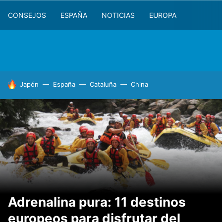
CONSEJOS
ESPAÑA
NOTICIAS
EUROPA
HOY SE HABLA DE
Japón
España
Cataluña
China
Adrenalina pura: 11 destinos
europeos para disfrutar del