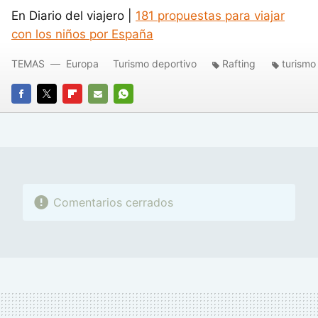
En Diario del viajero |
181 propuestas para viajar
con los niños por España
TEMAS
Europa
Turismo deportivo
Rafting
turismo
FACEBOOK
TWITTER
FLIPBOARD
E-
WHATSAPP
MAIL
Comentarios cerrados