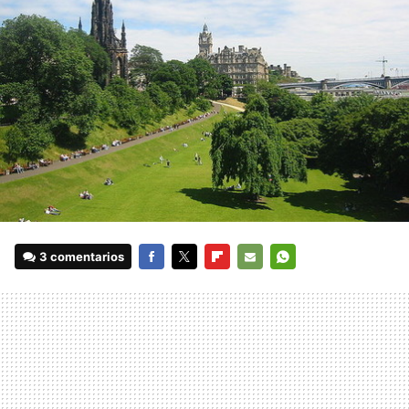
3 comentarios
FACEBOOK
TWITTER
FLIPBOARD
E-
WHATSAPP
MAIL