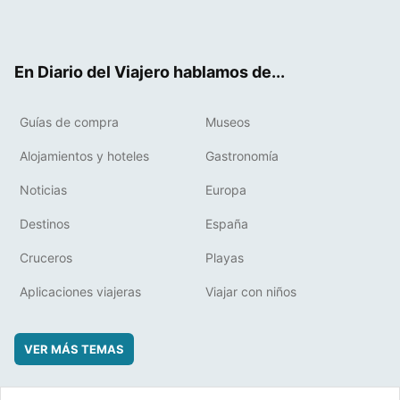
Twit
Fac
RSS
Pint
Flip
ter
ebo
eres
boa
ok
t
rd
En Diario del Viajero hablamos de...
Guías de compra
Museos
Alojamientos y hoteles
Gastronomía
Noticias
Europa
Destinos
España
Cruceros
Playas
Aplicaciones viajeras
Viajar con niños
VER MÁS TEMAS