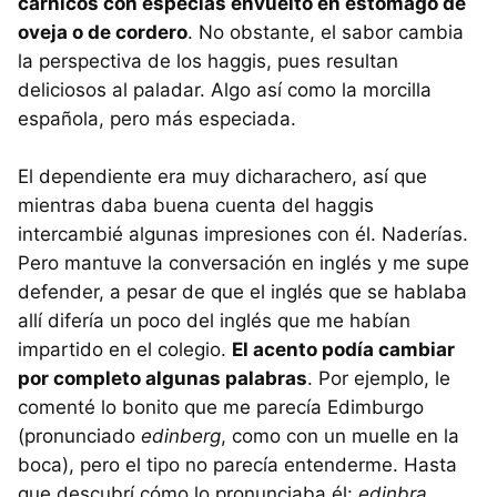
cárnicos con especias envuelto en estómago de
oveja o de cordero
. No obstante, el sabor cambia
la perspectiva de los haggis, pues resultan
deliciosos al paladar. Algo así como la morcilla
española, pero más especiada.
El dependiente era muy dicharachero, así que
mientras daba buena cuenta del haggis
intercambié algunas impresiones con él. Naderías.
Pero mantuve la conversación en inglés y me supe
defender, a pesar de que el inglés que se hablaba
allí difería un poco del inglés que me habían
impartido en el colegio.
El acento podía cambiar
por completo algunas palabras
. Por ejemplo, le
comenté lo bonito que me parecía Edimburgo
(pronunciado
edinberg
, como con un muelle en la
boca), pero el tipo no parecía entenderme. Hasta
que descubrí cómo lo pronunciaba él:
edinbra
,