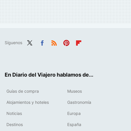
Síguenos
Twit
Fac
RSS
Pint
Flip
ter
ebo
eres
boa
ok
t
rd
En Diario del Viajero hablamos de...
Guías de compra
Museos
Alojamientos y hoteles
Gastronomía
Noticias
Europa
Destinos
España