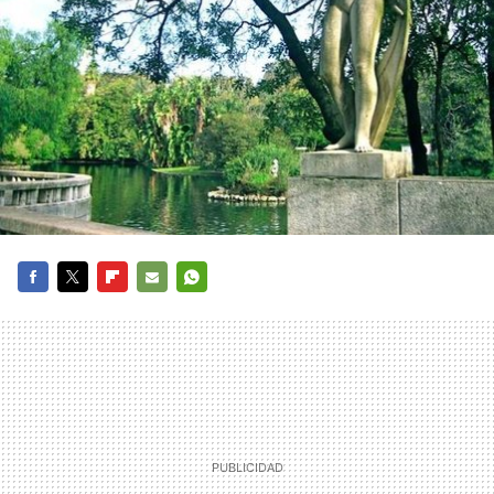
FACEBOOK
TWITTER
FLIPBOARD
E-
WHATSAPP
MAIL