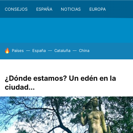
CONSEJOS
ESPAÑA
NOTICIAS
EUROPA
HOY SE HABLA DE
Países
España
Cataluña
China
¿Dónde estamos? Un edén en la
ciudad...