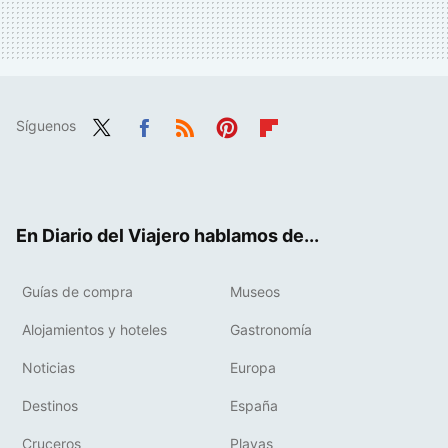
Síguenos
Twit
Fac
RSS
Pint
Flip
ter
ebo
eres
boa
ok
t
rd
En Diario del Viajero hablamos de...
Guías de compra
Museos
Alojamientos y hoteles
Gastronomía
Noticias
Europa
Destinos
España
Cruceros
Playas