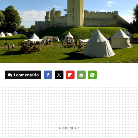
1 comentario
FACEBOOK
TWITTER
FLIPBOARD
E-
WHATSAPP
MAIL