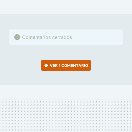
FACEBOOK
TWITTER
FLIPBOARD
E-
WHATSAPP
MAIL
Comentarios cerrados
VER
1 COMENTARIO