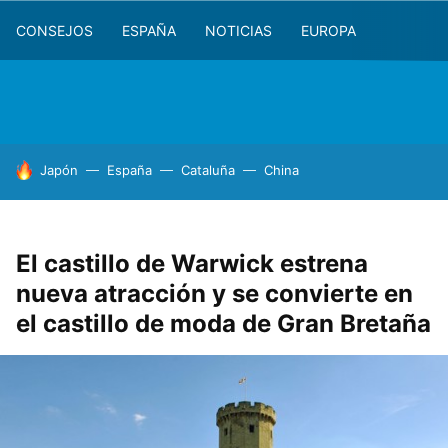
CONSEJOS
ESPAÑA
NOTICIAS
EUROPA
HOY SE HABLA DE
Japón
España
Cataluña
China
El castillo de Warwick estrena
nueva atracción y se convierte en
el castillo de moda de Gran Bretaña