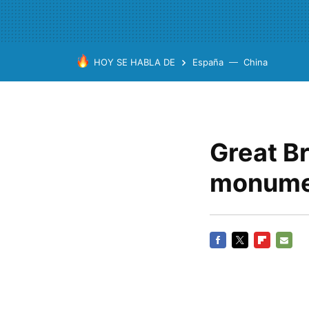
HOY SE HABLA DE
España
China
Great Br
monumen
FACEBOOK
TWITTER
FLIPBOARD
E-
MAIL