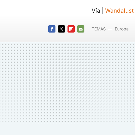
Vía |
Wandalust
TEMAS
Europa
Reino U
FACEBOOK
TWITTER
FLIPBOARD
E-
MAIL