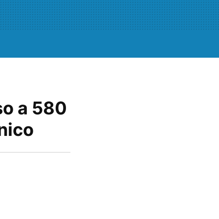
so a 580
nico