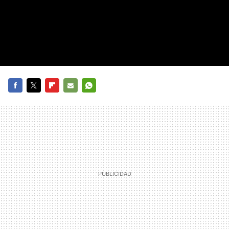
FACEBOOK
TWITTER
FLIPBOARD
E-
WHATSAPP
MAIL