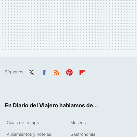
Síguenos
Twit
Fac
RSS
Pint
Flip
ter
ebo
eres
boa
ok
t
rd
En Diario del Viajero hablamos de...
Guías de compra
Museos
Alojamientos y hoteles
Gastronomía