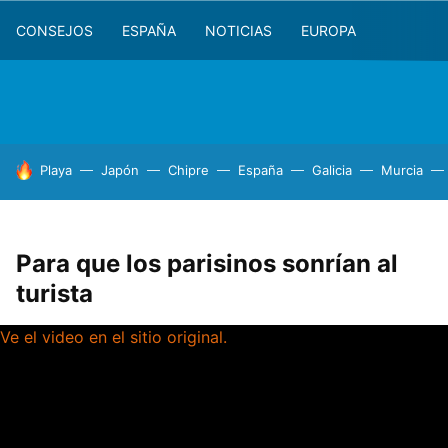
CONSEJOS
ESPAÑA
NOTICIAS
EUROPA
HOY SE HABLA DE
Playa
Japón
Chipre
España
Galicia
Murcia
Para que los parisinos sonrían al
turista
Ve el video en el sitio original.