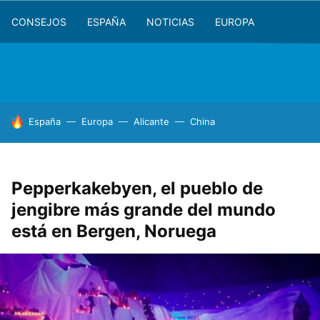
CONSEJOS
ESPAÑA
NOTICIAS
EUROPA
HOY SE HABLA DE
España
Europa
Alicante
China
Pepperkakebyen, el pueblo de
jengibre más grande del mundo
está en Bergen, Noruega