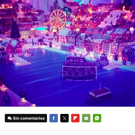
Sin comentarios
FACEBOOK
TWITTER
FLIPBOARD
E-
WHATSAPP