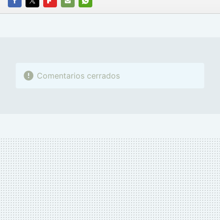
FACEBOOK
TWITTER
FLIPBOARD
E-
WHATSAPP
MAIL
Comentarios cerrados