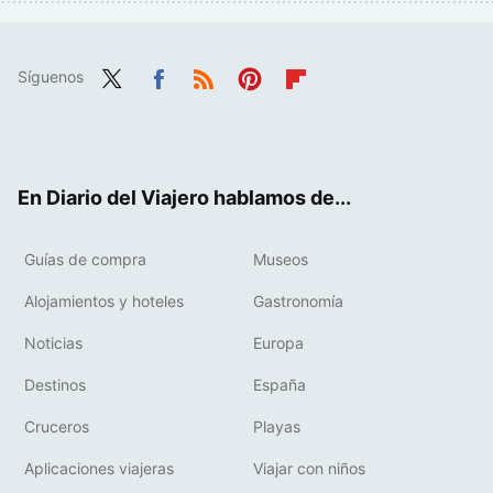
Síguenos
Twit
Fac
RSS
Pint
Flip
ter
ebo
eres
boa
ok
t
rd
En Diario del Viajero hablamos de...
Guías de compra
Museos
Alojamientos y hoteles
Gastronomía
Noticias
Europa
Destinos
España
Cruceros
Playas
Aplicaciones viajeras
Viajar con niños