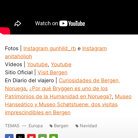
Fotos |
Instagram gunhild_rb
e
Instagram
anitaholjoh
Vídeos |
Youtube
,
Youtube
Sitio Oficial |
Visit Bergen
En Diario del viajero |
Curiosidades de Bergen,
Noruega
,
¿Por qué Bryggen es uno de los
Patrimonios de la Humanidad en Noruega?
,
Museo
Hanseático y Museo Schøtstuene: dos visitas
imprescindibles en Bergen
TEMAS
Europa
Bergen
Navidad