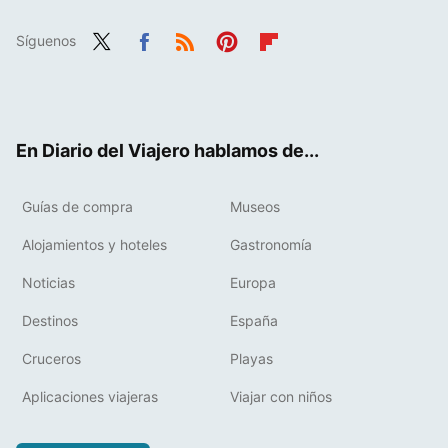
Síguenos
Twit
Fac
RSS
Pint
Flip
ter
ebo
eres
boa
ok
t
rd
En Diario del Viajero hablamos de...
Guías de compra
Museos
Alojamientos y hoteles
Gastronomía
Noticias
Europa
Destinos
España
Cruceros
Playas
Aplicaciones viajeras
Viajar con niños