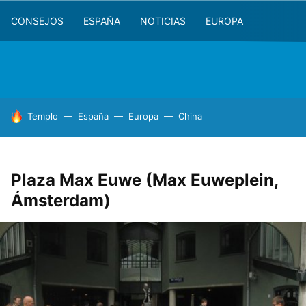
CONSEJOS
ESPAÑA
NOTICIAS
EUROPA
HOY SE HABLA DE
Templo
España
Europa
China
Plaza Max Euwe (Max Euweplein,
Ámsterdam)