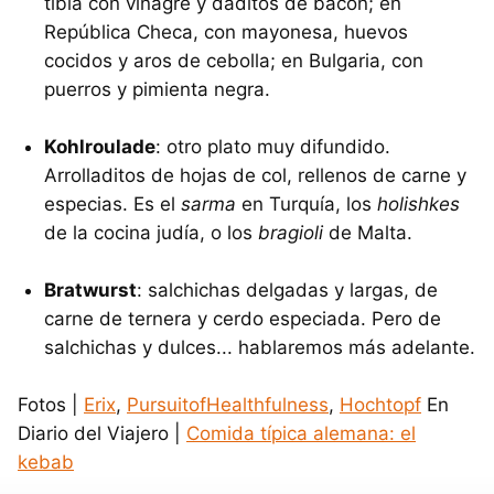
tibia con vinagre y daditos de bacon; en
República Checa, con mayonesa, huevos
cocidos y aros de cebolla; en Bulgaria, con
puerros y pimienta negra.
Kohlroulade
: otro plato muy difundido.
Arrolladitos de hojas de col, rellenos de carne y
especias. Es el
sarma
en Turquía, los
holishkes
de la cocina judía, o los
bragioli
de Malta.
Bratwurst
: salchichas delgadas y largas, de
carne de ternera y cerdo especiada. Pero de
salchichas y dulces... hablaremos más adelante.
Fotos |
Erix
,
PursuitofHealthfulness
,
Hochtopf
En
Diario del Viajero |
Comida típica alemana: el
kebab