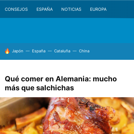
CONSEJOS
ESPAÑA
NOTICIAS
EUROPA
HOY SE HABLA DE
Japón
España
Cataluña
China
Qué comer en Alemania: mucho
más que salchichas