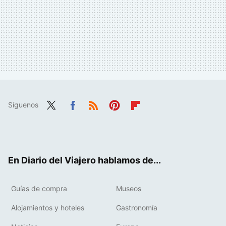
Síguenos
Twit
Fac
RSS
Pint
Flip
ter
ebo
eres
boa
ok
t
rd
En Diario del Viajero hablamos de...
Guías de compra
Museos
Alojamientos y hoteles
Gastronomía