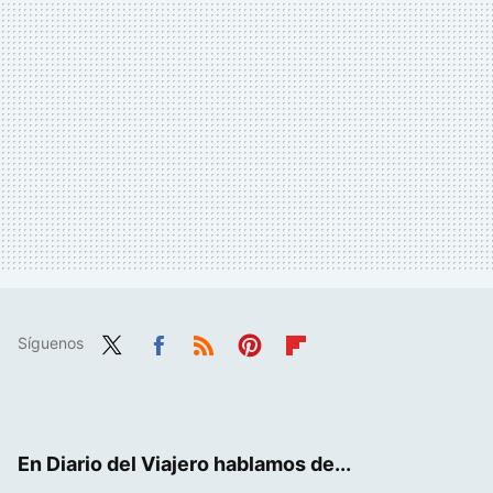
Síguenos
Twit
Fac
RSS
Pint
Flip
ter
ebo
eres
boa
ok
t
rd
En Diario del Viajero hablamos de...