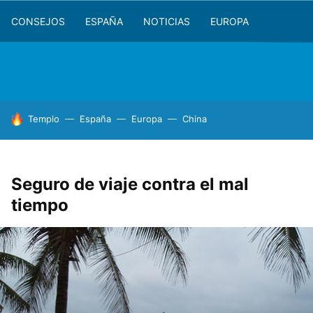
CONSEJOS
ESPAÑA
NOTICIAS
EUROPA
HOY SE HABLA DE
Templo
España
Europa
China
Seguro de viaje contra el mal
tiempo