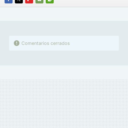
FACEBOOK
TWITTER
FLIPBOARD
E-
WHATSAPP
MAIL
Comentarios cerrados