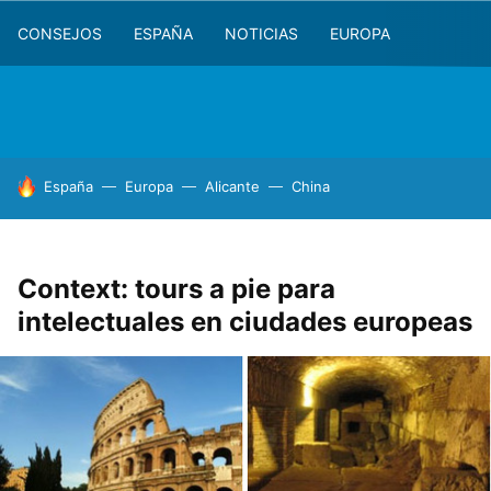
CONSEJOS
ESPAÑA
NOTICIAS
EUROPA
HOY SE HABLA DE
España
Europa
Alicante
China
Context: tours a pie para
intelectuales en ciudades europeas