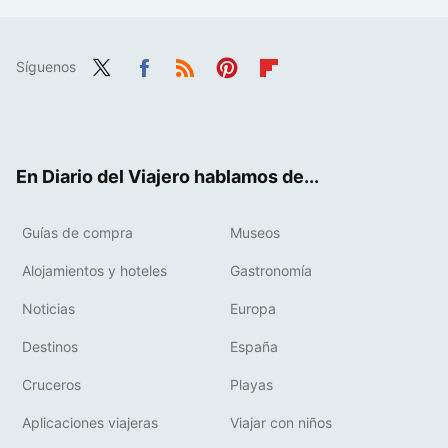
Síguenos
Twit
Fac
RSS
Pint
Flip
ter
ebo
eres
boa
ok
t
rd
En Diario del Viajero hablamos de...
Guías de compra
Museos
Alojamientos y hoteles
Gastronomía
Noticias
Europa
Destinos
España
Cruceros
Playas
Aplicaciones viajeras
Viajar con niños