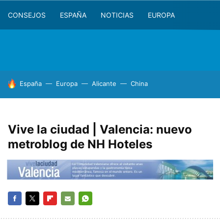
CONSEJOS
ESPAÑA
NOTICIAS
EUROPA
HOY SE HABLA DE
España
Europa
Alicante
China
Vive la ciudad | Valencia: nuevo
metroblog de NH Hoteles
FACEBOOK
TWITTER
FLIPBOARD
E-
WHATSAPP