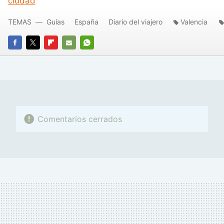
ciudad
TEMAS
Guías
España
Diario del viajero
Valencia
FACEBOOK
TWITTER
FLIPBOARD
E-
WHATSAPP
MAIL
Comentarios cerrados