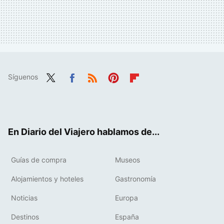
Síguenos
Twit
Fac
RSS
Pint
Flip
ter
ebo
eres
boa
ok
t
rd
En Diario del Viajero hablamos de...
Guías de compra
Museos
Alojamientos y hoteles
Gastronomía
Noticias
Europa
Destinos
España