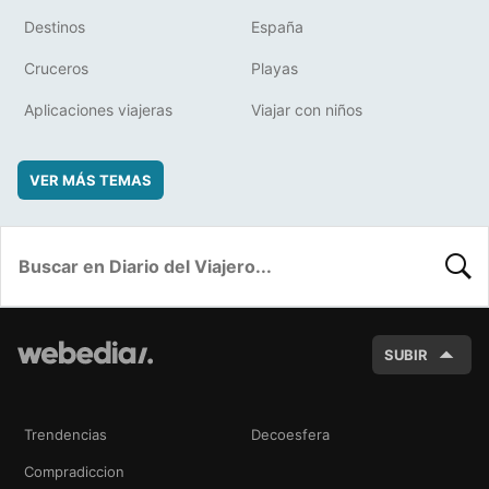
Destinos
España
Cruceros
Playas
Aplicaciones viajeras
Viajar con niños
VER MÁS TEMAS
BUSC
SUBIR
Trendencias
Decoesfera
Compradiccion