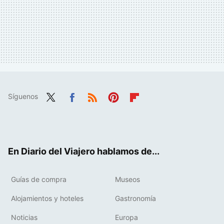
Síguenos
Twit
Fac
RSS
Pint
Flip
ter
ebo
eres
boa
ok
t
rd
En Diario del Viajero hablamos de...
Guías de compra
Museos
Alojamientos y hoteles
Gastronomía
Noticias
Europa