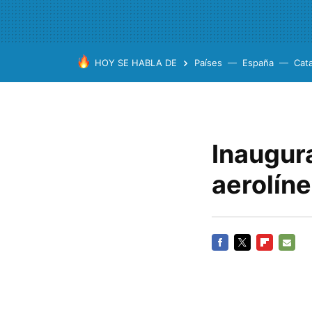
HOY SE HABLA DE
Países
España
Cat
Inaugur
aerolíne
FACEBOOK
TWITTER
FLIPBOARD
E-
MAIL