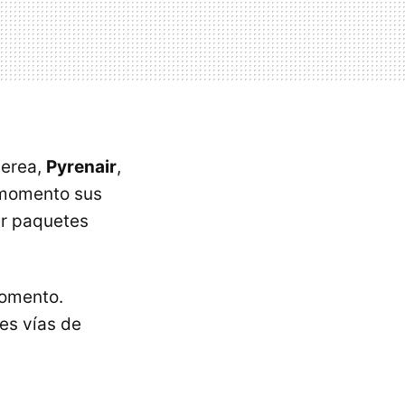
aerea,
Pyrenair
,
 momento sus
er paquetes
momento.
es vías de