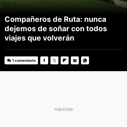
Compañeros de Ruta: nunca
dejemos de soñar con todos
viajes que volverán
1 comentario
FACEBOOK
TWITTER
FLIPBOARD
E-
WHATSAPP
MAIL