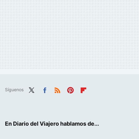
Síguenos
Twit
Fac
RSS
Pint
Flip
ter
ebo
eres
boa
ok
t
rd
En Diario del Viajero hablamos de...