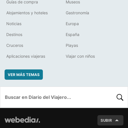
Guías de compra
Museos
Alojamientos y hoteles
Gastronomía
Noticias
Europa
Destinos
España
Cruceros
Playas
Aplicaciones viajeras
Viajar con niños
VER MÁS TEMAS
BUSC
SUBIR