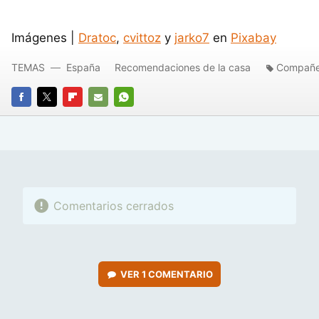
Imágenes |
Dratoc
,
cvittoz
y
jarko7
en
Pixabay
TEMAS
España
Recomendaciones de la casa
Compañe
FACEBOOK
TWITTER
FLIPBOARD
E-
WHATSAPP
MAIL
Comentarios cerrados
VER
1 COMENTARIO