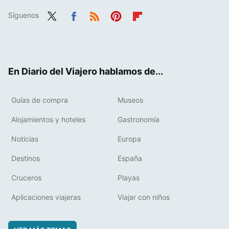
Síguenos
Twit
Fac
RSS
Pint
Flip
ter
ebo
eres
boa
ok
t
rd
En Diario del Viajero hablamos de...
Guías de compra
Museos
Alojamientos y hoteles
Gastronomía
Noticias
Europa
Destinos
España
Cruceros
Playas
Aplicaciones viajeras
Viajar con niños