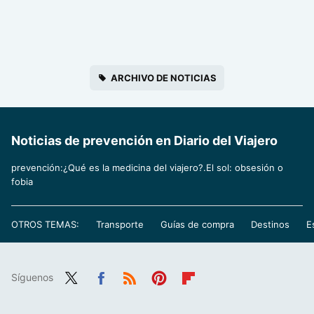
ARCHIVO DE NOTICIAS
Noticias de prevención en Diario del Viajero
prevención:¿Qué es la medicina del viajero?.El sol: obsesión o
fobia
OTROS TEMAS:
Transporte
Guías de compra
Destinos
E
Síguenos
Twit
Fac
RSS
Pint
Flip