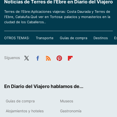
Noticias de Terres de l'Ebre en Diario del Viajero
Terres de l'Ebre:Aplicaciones viajeras: Costa Daurada y Terres de
l'Ebre, Cataluña.Qué ver en Tortosa: palacios y monasterios en la
ciudad de los Caballeros..
OTROS TEMAS:
Transporte
Guías de compra
Destinos
E
Síguenos
Twit
Fac
RSS
Pint
Flip
ter
ebo
eres
boa
ok
t
rd
En Diario del Viajero hablamos de...
Guías de compra
Museos
Alojamientos y hoteles
Gastronomía