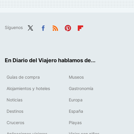
Síguenos
Twit
Fac
RSS
Pint
Flip
ter
ebo
eres
boa
ok
t
rd
En Diario del Viajero hablamos de...
Guías de compra
Museos
Alojamientos y hoteles
Gastronomía
Noticias
Europa
Destinos
España
Cruceros
Playas
Aplicaciones viajeras
Viajar con niños