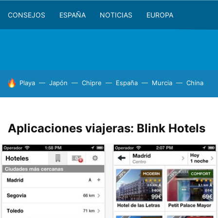
CONSEJOS
ESPAÑA
NOTICIAS
EUROPA
HOY SE HABLA DE
Playa
Japón
Chipre
España
Murcia
China
Aplicaciones viajeras: Blink Hotels