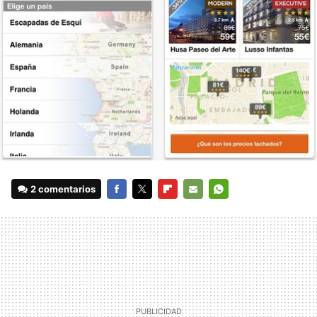
2 comentarios
FACEBOOK
TWITTER
FLIPBOARD
E-
WHATSAPP
MAIL