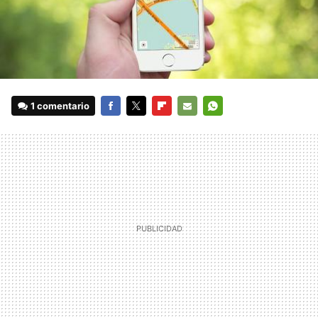
1 comentario
FACEBOOK
TWITTER
FLIPBOARD
E-
WHATSAPP
MAIL