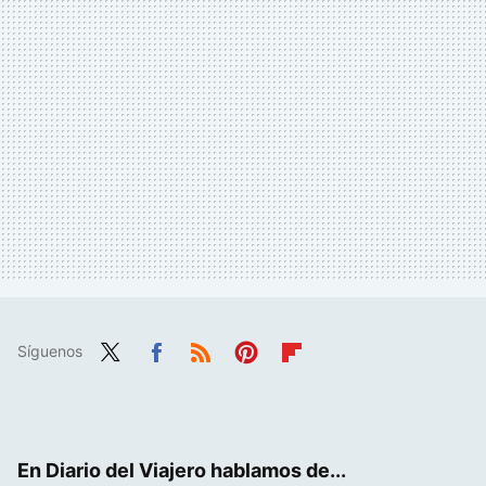
Síguenos
Twit
Fac
RSS
Pint
Flip
ter
ebo
eres
boa
ok
t
rd
En Diario del Viajero hablamos de...