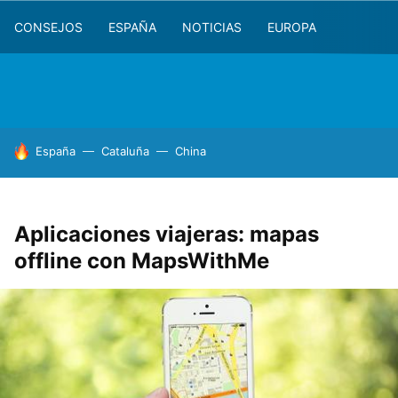
CONSEJOS
ESPAÑA
NOTICIAS
EUROPA
HOY SE HABLA DE
España
Cataluña
China
Aplicaciones viajeras: mapas
offline con MapsWithMe