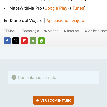
MapsWithMe Pro (
Google Play
) (
iTunes
)
En Diario del Viajero |
Aplicaciones viajeras
TEMAS
Tecnología
Mapas
Internet
Aplicaciones
FACEBOOK
TWITTER
FLIPBOARD
E-
WHATSAPP
MAIL
Comentarios cerrados
VER
1 COMENTARIO