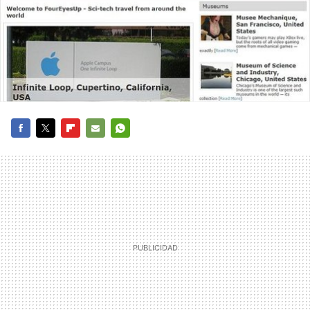
FACEBOOK
TWITTER
FLIPBOARD
E-
WHATSAPP
MAIL