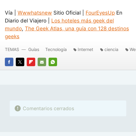
Vía |
Wwwhatsnew
Sitio Oficial |
FourEyesUp
En
Diario del Viajero |
Los hoteles más geek del
mundo
,
The Geek Atlas, una guía con 128 destinos
geeks
TEMAS
Guías
Tecnología
Internet
ciencia
We
FACEBOOK
TWITTER
FLIPBOARD
E-
WHATSAPP
MAIL
Comentarios cerrados