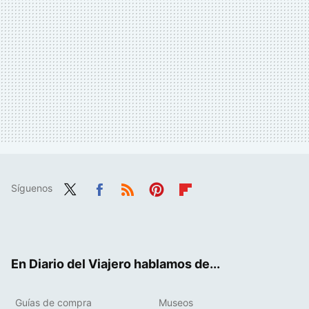
Síguenos
Twit
Fac
RSS
Pint
Flip
ter
ebo
eres
boa
ok
t
rd
En Diario del Viajero hablamos de...
Guías de compra
Museos