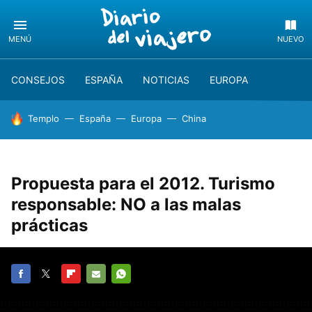
MENÚ
NUEVO
CONSEJOS
ESPAÑA
NOTICIAS
EUROPA
HOY SE HABLA DE
Templo
España
Europa
China
Propuesta para el 2012. Turismo
responsable: NO a las malas
prácticas
FACEBOOK
TWITTER
FLIPBOARD
E-
WHATSAPP