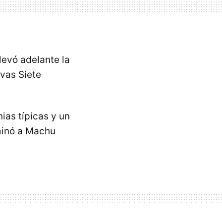
levó adelante la
evas Siete
ias típicas y un
uminó a Machu