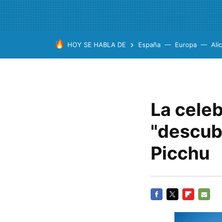
HOY SE HABLA DE
España
Europa
Ali
La celeb
"descub
Picchu
FACEBOOK
TWITTER
FLIPBOARD
E-
MAIL