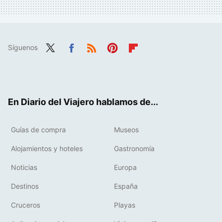
Síguenos
Twit
Fac
RSS
Pint
Flip
ter
ebo
eres
boa
ok
t
rd
En Diario del Viajero hablamos de...
Guías de compra
Museos
Alojamientos y hoteles
Gastronomía
Noticias
Europa
Destinos
España
Cruceros
Playas