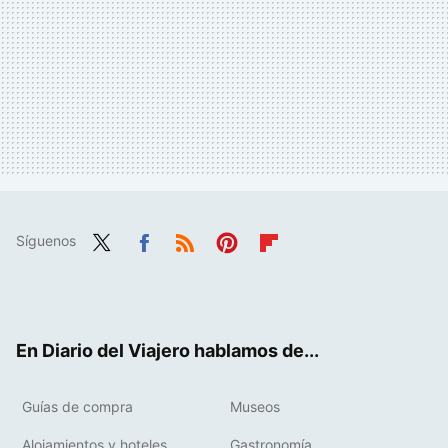
Síguenos
Twit
Fac
RSS
Pint
Flip
ter
ebo
eres
boa
ok
t
rd
En Diario del Viajero hablamos de...
Guías de compra
Museos
Alojamientos y hoteles
Gastronomía