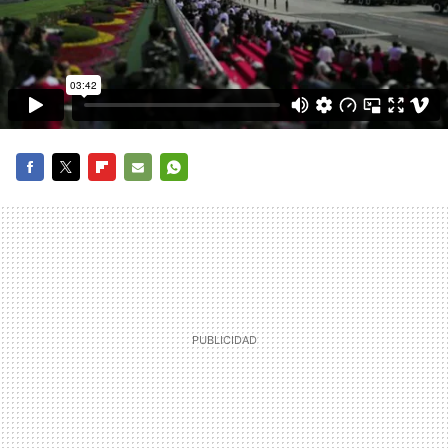
FACEBOOK
TWITTER
FLIPBOARD
E-
WHATSAPP
MAIL