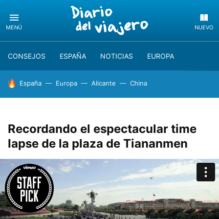
MENÚ
NUEVO
CONSEJOS
ESPAÑA
NOTICIAS
EUROPA
HOY SE HABLA DE
España
Europa
Alicante
China
Recordando el espectacular time
lapse de la plaza de Tiananmen