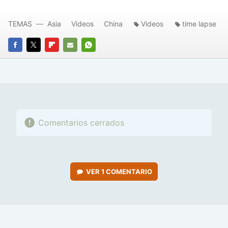
TEMAS
Asia
Videos
China
Videos
time lapse
FACEBOOK
TWITTER
FLIPBOARD
E-
WHATSAPP
MAIL
Comentarios cerrados
VER
1 COMENTARIO