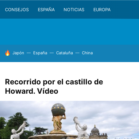
CONSEJOS
ESPAÑA
NOTICIAS
EUROPA
HOY SE HABLA DE
Japón
España
Cataluña
China
Recorrido por el castillo de
Howard. Vídeo