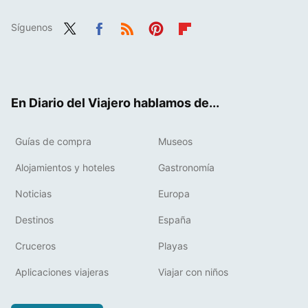
Síguenos
Twit
Fac
RSS
Pint
Flip
ter
ebo
eres
boa
ok
t
rd
En Diario del Viajero hablamos de...
Guías de compra
Museos
Alojamientos y hoteles
Gastronomía
Noticias
Europa
Destinos
España
Cruceros
Playas
Aplicaciones viajeras
Viajar con niños