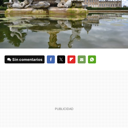
Sin comentarios
FACEBOOK
TWITTER
FLIPBOARD
E-
WHATSAPP
MAIL